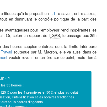
ritiques qu'à la proposition
1.1
, à savoir, entre autres,
out en diminuant le contrôle politique de la part des
es avantageuses pour l'employeur rend inopérantes les
l. Or, selon un rapport de l'
IGAS
, le passage aux 35h
 des heures supplémentaires, dont la limite inférieure
Travail
soutenue par M. Macron, elle va aussi dans ce
ement
vouloir revenir en arrière sur ce point, mais rien à
mun» ?
 les 35 heures :
(25 % pour les 4 premières et 50 % et plus au-delà)
lisation, l'intensification et les horaires fractionnés
ter aux seuls cadres dirigeants
ravail du dimanche