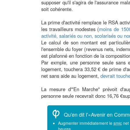
supposer qu'il s'agira de l'assurance ma
soit cohérente.
La prime d'activité remplace le RSA activ
les travailleurs modestes (
moins de 1500
activité, salariés ou non, scolarisés ou n
Le calcul de son montant est particuli
l'ensemble du foyer (revenus nets, indemni
est plafonné en fonction de la composition
Par exmple, une personne seule sans e
logement, touchera 33,52 € de prime d'ac
net sans aide au logement,
devrait touche
La mesure d'"En Marche" prévoit d'a
personne seule recevrait donc 16,76 €sup
Qu'en dit l'«Avenir en Com
Augmenter immédiatement le
smic
net 
heures