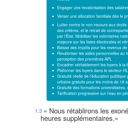
Engager une revalorisation des salaire
Verser une allocation familiale dès le p
Lutter contre le non-recours aux droits
des critères, et le retrait de contrepar
par l'État. Mobiliser les volontaires na
majeure sur les listes électorales et vér
Baisse des impôts pour les revenus d
Revaloriser les aides personnelles au 
perception des premières APL
Encadrer véritablement les loyers à la 
Plafonner les loyers dans le secteur
Gratuité réelle de l’éducation publique 
urbains gratuits pour les moins de 18 an
Gratuité des formations universitaires, 
Tarification progressive sur l’eau en p
« Nous rétablirons les exoné
1.3
heures supplémentaires.»