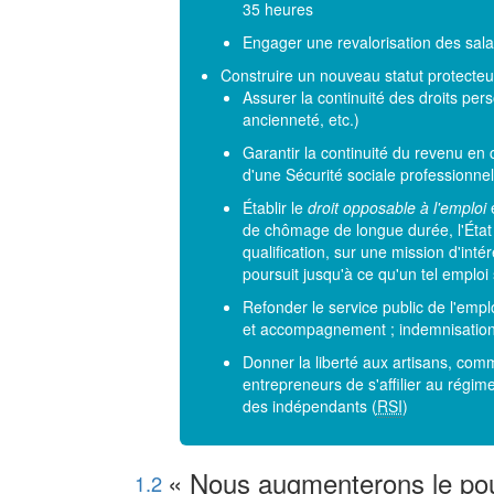
35 heures
Engager une revalorisation des sala
Construire un nouveau statut protecteur 
Assurer la continuité des droits pers
ancienneté, etc.)
Garantir la continuité du revenu en c
d'une Sécurité sociale professionnel
Établir le
droit opposable à l'emploi
e
de chômage de longue durée, l'État
qualification, sur une mission d'int
poursuit jusqu'à ce qu'un tel emploi 
Refonder le service public de l'empl
et accompagnement ; indemnisation ;
Donner la liberté aux artisans, com
entrepreneurs de s'affilier au régim
des indépendants (
RSI
)
« Nous augmenterons le pouv
1.2